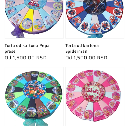
Torta od kartona Pepa
Torta od kartona
prase
Spiderman
Redovna
Od 1,500.00 RSD
Redovna
Od 1,500.00 RSD
cena
cena