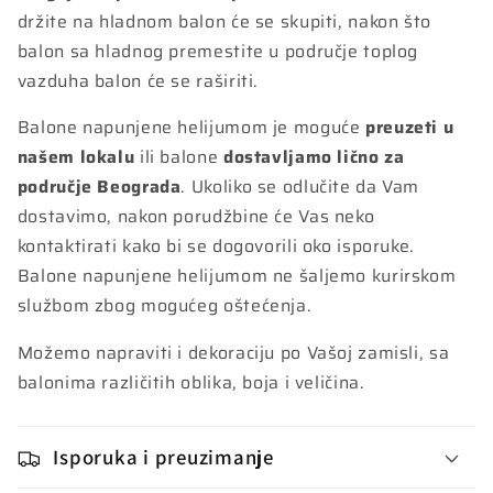
držite na hladnom balon će se skupiti, nakon što
balon sa hladnog premestite u područje toplog
vazduha balon će se raširiti.
Balone napunjene helijumom je moguće
preuzeti u
našem lokalu
ili balone
dostavljamo lično za
područje Beograda
. Ukoliko se odlučite da Vam
dostavimo, nakon porudžbine će Vas neko
kontaktirati kako bi se dogovorili oko isporuke.
Balone napunjene helijumom ne šaljemo kurirskom
službom zbog mogućeg oštećenja.
Možemo napraviti i dekoraciju po Vašoj zamisli, sa
balonima različitih oblika, boja i veličina.
Isporuka i preuzimanje