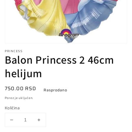
prikazu
galerije
PRINCESS
Balon Princess 2 46cm
helijum
Redovna
750.00 RSD
Rasprodano
cena
Porez je uključen.
Količina
Smanji
Povećaj
količinu
količinu