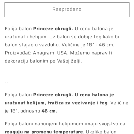
proizvoda
proizvoda
Rasprodano
Balon
Balon
Princess
Princess
2
2
Folija balon
Princeze okrugli.
U cenu balona je
46cm
46cm
uračunat i helijum. Uz balon se dobije teg kako bi
helijum
helijum
balon stajao u vazduhu. Veličine je 18" - 46 cm.
Proizvođač: Anagram, USA. Možemo napraviti
dekoraciju balonim po Vašoj želji.
--
Folija balon
Princeze okrugli. U cenu balona je
uračunat helijum, tračica za vezivanje i teg
. Veličine
je 18", odnosno
46 cm.
Folija baloni napunjeni helijumom imaju svojstvo da
reaguju na promenu temperature
. Ukoliko balon