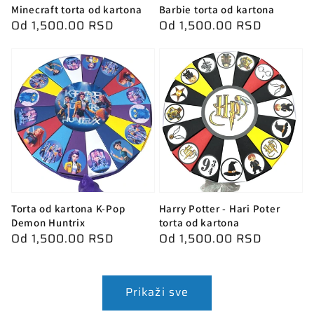
Minecraft torta od kartona
Barbie torta od kartona
Redovna
Od 1,500.00 RSD
Redovna
Od 1,500.00 RSD
cena
cena
Torta od kartona K-Pop
Harry Potter - Hari Poter
Demon Huntrix
torta od kartona
Redovna
Od 1,500.00 RSD
Redovna
Od 1,500.00 RSD
cena
cena
Prikaži sve