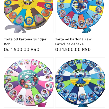
Torta od kartona Sundjer
Torta od kartona Paw
Bob
Patrol za dečake
Redovna
Od 1,500.00 RSD
Redovna
Od 1,500.00 RSD
cena
cena